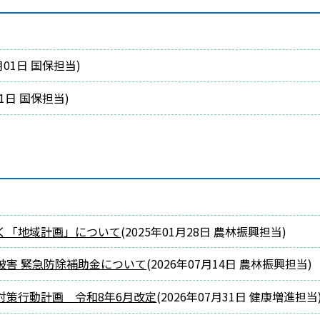
月01日
国保担当
)
01日
国保担当
)
く「地域計画」について
(
2025年01月28日
農林振興担当
)
被害 緊急防除補助金について
(
2026年07月14日
農林振興担当
)
対策行動計画 令和8年6月改定
(
2026年07月31日
健康増進担当