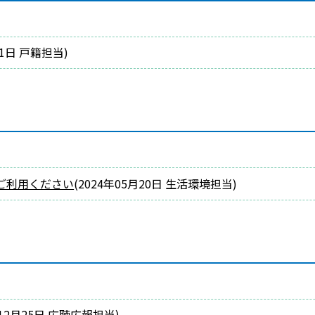
01日
戸籍担当
)
ご利用ください
(
2024年05月20日
生活環境担当
)
12月25日
広聴広報担当
)