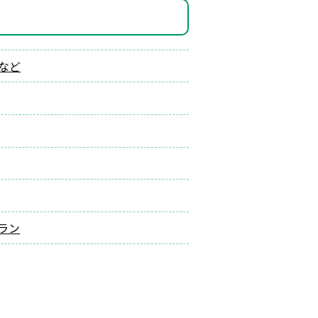
など
ラン