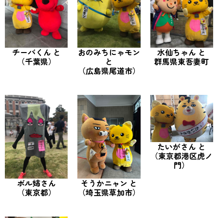
チーバくん と
おのみちにゃモン
水仙ちゃん と
（千葉県）
と
群馬県東吾妻町
（広島県尾道市）
たいがさん と
（東京都港区虎ノ
門）
ボル姉さん
そうかニャン と
（東京都）
（埼玉県草加市）