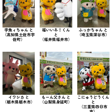
宇魚ィちゃん と
福いいネ！くん
ふっかちゃん と
（高知県土佐市宇
と
（埼玉県深谷市）
佐町）
（福井県福井市）
イワシカ と
もーん父さん と
こにゅうどうくん
（栃木県栃木市）
（山梨県身延町）
と
（三重県四日市
市）