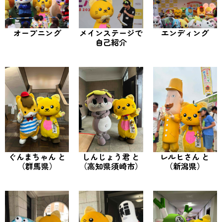
オープニング
メインステージで
エンディング
自己紹介
ぐんまちゃん と
しんじょう君 と
レルヒさん と
（群馬県）
（高知県須崎市）
（新潟県）