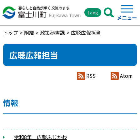
Lang
トップ
組織
政策秘書課
広聴広報担当
広聴広報担当
RSS
Atom
情報
令和8年 広報ふじかわ