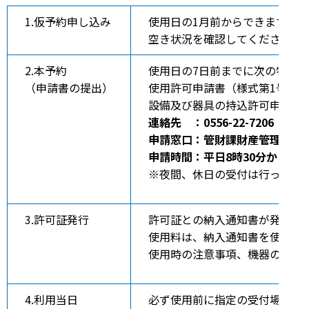
1.仮予約申し込み
使用日の1月前からできます。
空き状況を確認してください。
2.本予約
使用日の7日前までに次の物を
（申請書の提出）
使用許可申請書（様式第1号）、
設備及び器具の持込許可申請書
連絡先 ：0556-22-7206
申請窓口：管財課財産管理担当
申請時間：平日8時30分から17時
※夜間、休日の受付は行ってい
3.許可証発行
許可証との納入通知書が発行さ
使用料は、納入通知書を使い、
使用時の注意事項、機器の取扱
4.利用当日
必ず使用前に指定の受付場所で