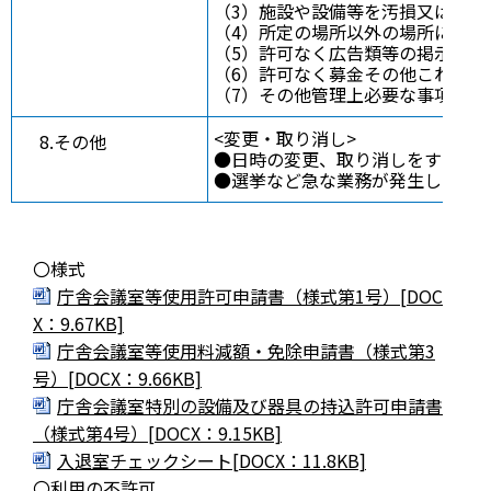
（3）施設や設備等を汚損又は損傷
（4）所定の場所以外の場所に立ち
（5）許可なく広告類等の掲示又は
（6）許可なく募金その他これらに
（7）その他管理上必要な事項につ
<変更・取り消し>
8.その他
●日時の変更、取り消しをする場
●選挙など急な業務が発生した場
〇様式
庁舎会議室等使用許可申請書（様式第1号）[DOC
X：9.67KB]
庁舎会議室等使用料減額・免除申請書（様式第3
号）[DOCX：9.66KB]
庁舎会議室特別の設備及び器具の持込許可申請書
（様式第4号）[DOCX：9.15KB]
入退室チェックシート[DOCX：11.8KB]
〇利用の不許可