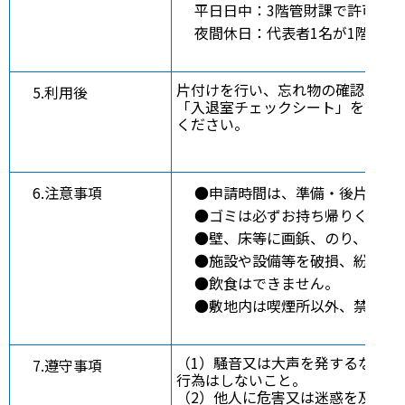
平日日中：3階管財課で許可証
夜間休日：代表者1名が1階宿
片付けを行い、忘れ物の確認をし
5.利用後
「入退室チェックシート」を記入
ください。
6.注意事項
●申請時間は、準備・後片付け
●ゴミは必ずお持ち帰りくださ
●壁、床等に画鋲、のり、粘着
●施設や設備等を破損、紛失さ
●飲食はできません。
●敷地内は喫煙所以
（1）騒音又は大声を発するなど他
7.遵守事項
行為はしないこと。
（2）他人に危害又は迷惑を及ぼ