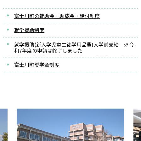
富士川町の補助金・助成金・給付制度
就学援助制度
就学援助(新入学児童生徒学用品費)入学前支給 ※令
和7年度の申請は終了しました
富士川町奨学金制度