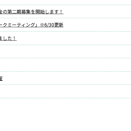
金の第二期募集を開始します！
クミーティング」※6/30更新
ました！
室