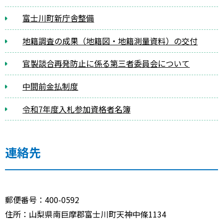
富士川町新庁舎整備
地籍調査の成果（地籍図・地籍測量資料）の交付
官製談合再発防止に係る第三者委員会について
中間前金払制度
令和7年度入札参加資格者名簿
連絡先
郵便番号：400-0592
住所：山梨県南巨摩郡富士川町天神中條1134