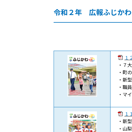
令和２年 広報ふじかわ
１２
・７大
・町の
・新型
・職員
・マイ
１１
・新型
・山梨