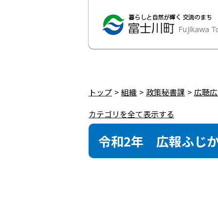
トップ
組織
政策秘書課
広聴広
カテゴリを全て表示する
令和2年 広報ふじ