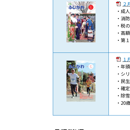
２月
・成人
・消防
・税の
・高額
・第１
１月
・年頭
・シリ
・民生
・確定
・除雪
・20