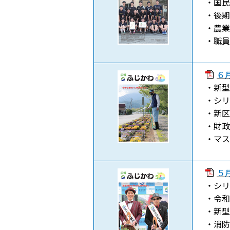
・国民
・後期
・農業
・職員
６月
・新型
・シリ
・新区
・財政
・マス
５月
・シリ
・令和
・新型
・消防