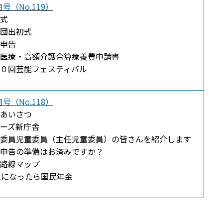
号（No.119）
式
団出初式
申告
医療・高額介護合算療養費申請書
０回芸能フェスティバル
号（No.118）
あいさつ
ーズ新庁舎
委員児童委員（主任児童委員）の皆さんを紹介します
申告の準備はお済みですか？
路線マップ
歳になったら国民年金