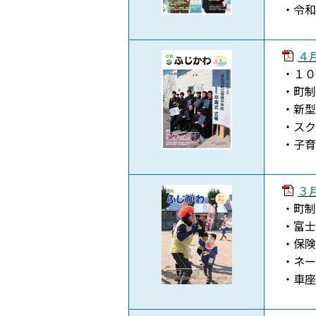
・令和
４月
・１０
・町制
・新型
・スク
・子育
３月
・町制
・富士
・保険
・ネー
・車座