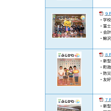
９月
・学校
・富士
・会計
・鰍沢
８月
・新型
・町政
・防災
・友好
７月
・新型