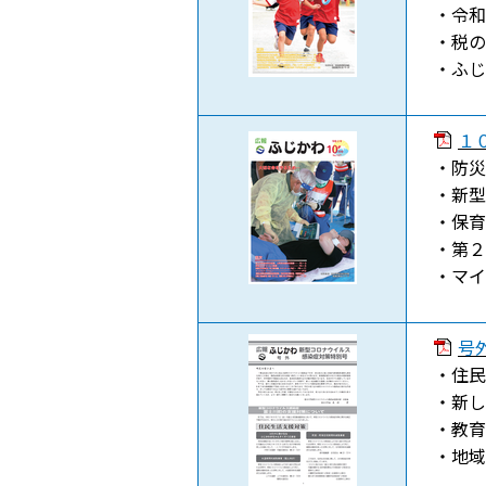
・令和
・税の
・ふじ
１０
・防災
・新型
・保育
・第２
・マイ
号
・住民
・新し
・教育
・地域