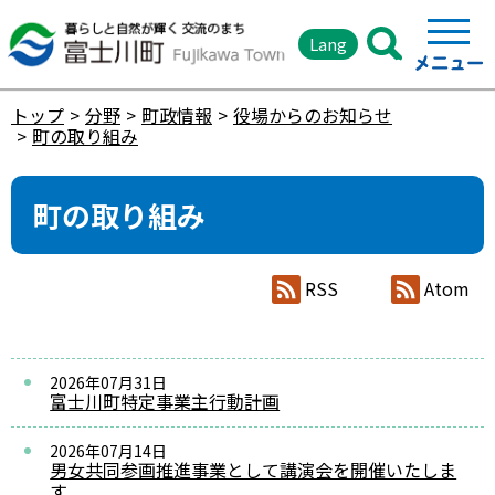
Lang
トップ
分野
町政情報
役場からのお知らせ
町の取り組み
町の取り組み
RSS
Atom
2026年07月31日
富士川町特定事業主行動計画
2026年07月14日
男女共同参画推進事業として講演会を開催いたしま
す