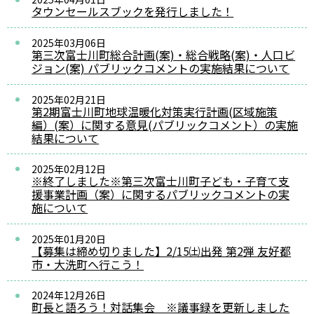
タウンセールスブックを発行しました！
2025年03月06日
第三次富士川町総合計画(案)・総合戦略(案)・人口ビ
ジョン(案) パブリックコメントの実施結果について
2025年02月21日
第2期富士川町地球温暖化対策実行計画(区域施策
編）(案）に関する意見(パブリックコメント）の実施
結果について
2025年02月12日
※終了しました※第三次富士川町子ども・子育て支
援事業計画（案）に関するパブリックコメントの実
施について
2025年01月20日
【募集は締め切りました】2/15㈯出発 第2弾 友好都
市・大洗町へ行こう！
2024年12月26日
町長と語ろう！対話集会 ※議事録を更新しました