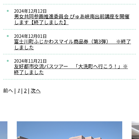
2024年12月12日
男女共同参画推進委員会 ぴゅあ峡南出前講座を開催
します【終了しました】
2024年12月01日
富士川町ふじかわスマイル商品券（第3弾） ※終了
しました
2024年11月21日
友好都市交流バスツアー 「大洗町へ行こう！」※
終了しました
前へ
|
1
|
2
|
次へ