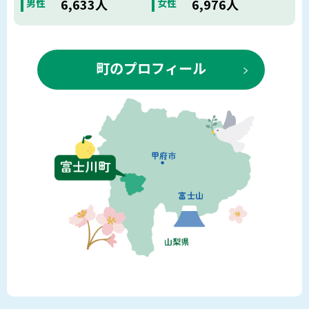
6,633人
6,976人
男性
女性
町のプロフィール