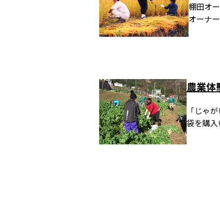
棚田オー
オーナー
農業体
「じゃが
袋を購入