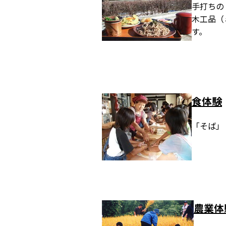
手打ちの
木工品（
す。
食体験
「そば」
農業体