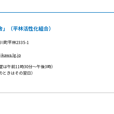
舎」（平林活性化組合）
川町平林2335-1
ikawa.lg.jp
は午前11時30分～午後3時）
のときはその翌日）