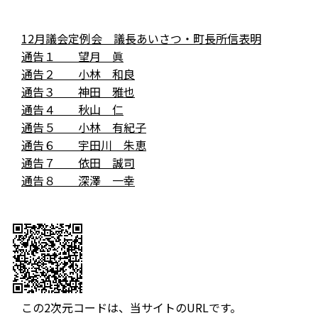
12月議会定例会 議長あいさつ・町長所信表明
通告１ 望月 眞
通告２ 小林 和良
通告３ 神田 雅也
通告４ 秋山 仁
通告５ 小林 有紀子
通告６ 宇田川 朱恵
通告７ 依田 誠司
通告８ 深澤 一幸
この2次元コードは、当サイトのURLです。