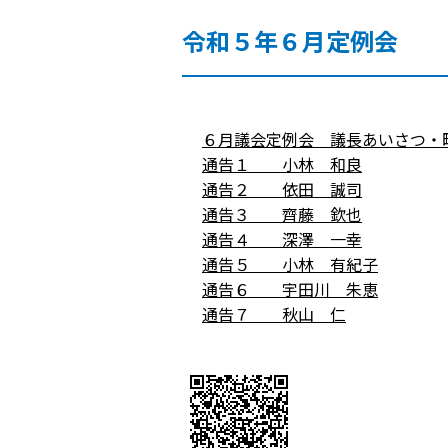
令和５年６月定例会
６月議会定例会 議長あいさつ・
通告１ 小林 和良
通告２ 依田 誠司
通告３ 齊藤 欽也
通告４ 深澤 一幸
通告５ 小林 有紀子
通告６ 宇田川 朱恵
通告７ 秋山 仁