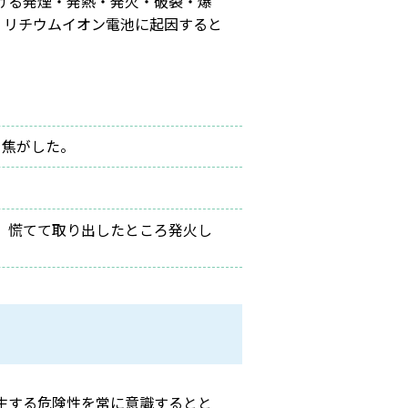
ける発煙・発熱・発火・破裂・爆
ち、リチウムイオン電池に起因すると
を焦がした。
。慌てて取り出したところ発火し
生する危険性を常に意識するとと