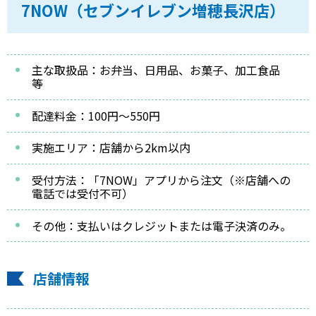
7NOW（セブンイレブン増穂長沢店）
主な取扱品：お弁当、日用品、お菓子、加工食品
等
配達料金：100円～550円
実施エリア：店舗から2km以内
受付方法：「7NOW」アプリから注文（※店舗への
電話では受付不可）
その他：支払いはクレジットまたは電子決済のみ。
店舗情報