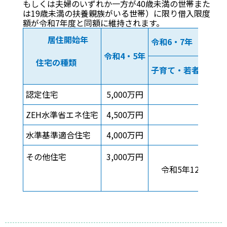
もしくは夫婦のいずれか一方が40歳未満の世帯また
は19歳未満の扶養親族がいる世帯）に限り借入限度
額が令和7年度と同額に維持されます。
居住開始年
令和6・7年
令和4・5年
住宅の種類
子育て・若者夫婦世
認定住宅
5,000万円
5,
ZEH水準省エネ住宅
4,500万円
4,
水準基準適合住宅
4,000万円
4,
その他住宅
3,000万円
令和5年12月31