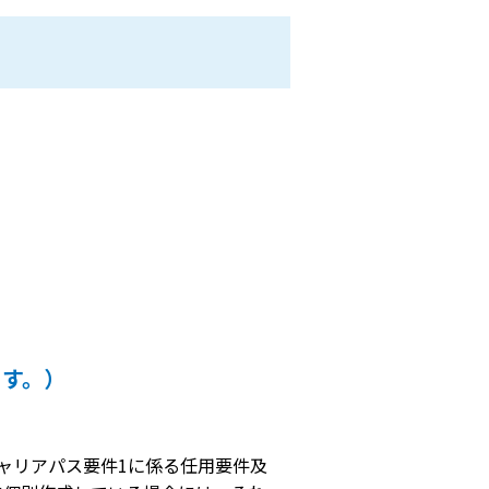
ます。）
ャリアパス要件1に係る任用要件及