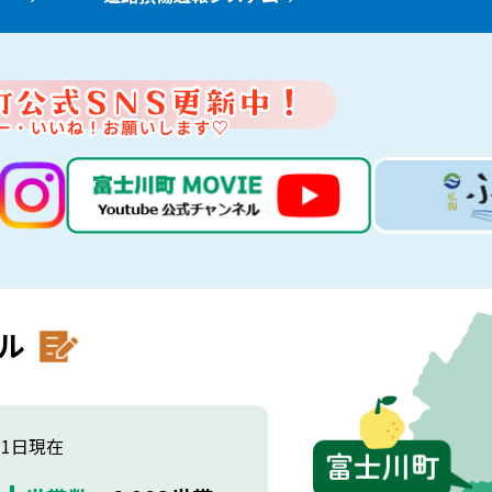
ル
月1日現在