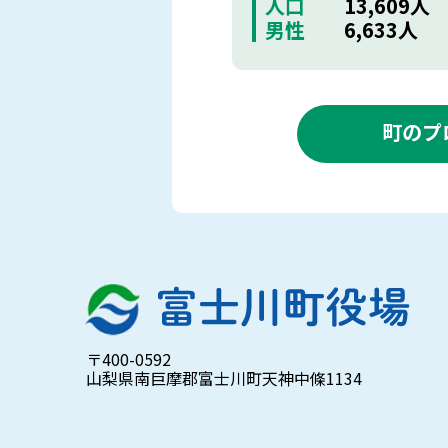
人口
13,609人
男性
6,633人
町のプ
〒400-0592
山梨県南巨摩郡富士川町天神中條1134