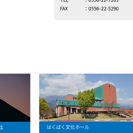
FAX
：0556-22-5290
化ホール
峡南医療センター企