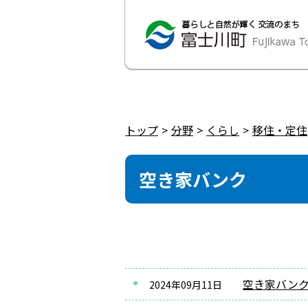
トップ
分野
くらし
移住・定住
空き家バンク
空き家バン
2024年09月11日