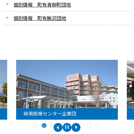
個別情報 町有青柳町団地
個別情報 町有鰍沢団地
峡南医療センター企業団