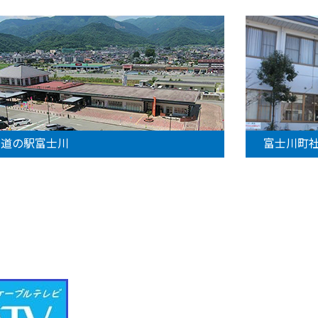
道の駅富士川
富士川町