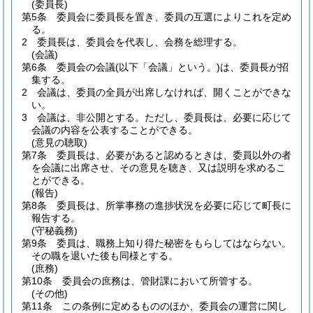
(委員長)
第5条
委員会に委員長を置き、委員の互選によりこれを定め
る。
2
委員長は、委員会を代表し、会務を総理する。
(会議)
第6条
委員会の会議
(以下「会議」という。)
は、委員長が招
集する。
2
会議は、委員の全員が出席しなければ、開くことができな
い。
3
会議は、非公開とする。
ただし、委員長は、必要に応じて
会議の内容を公表することができる。
(意見の聴取)
第7条
委員長は、必要があると認めるときは、委員以外の者
を会議に出席させ、その意見を聴き、又は説明を求めるこ
とができる。
(報告)
第8条
委員長は、所掌事務の進捗状況を必要に応じて町長に
報告する。
(守秘義務)
第9条
委員は、職務上知り得た秘密をもらしてはならない。
その職を退いた後も同様とする。
(庶務)
第10条
委員会の庶務は、管財課において所管する。
(その他)
第11条
この条例に定めるもののほか、委員会の運営に関し