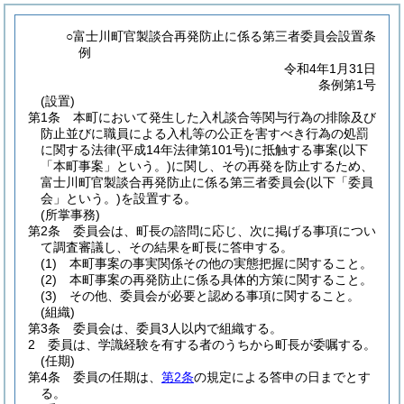
○富士川町官製談合再発防止に係る第三者委員会設置条
例
令和4年1月31日
条例第1号
(設置)
第1条
本町において発生した入札談合等関与行為の排除及び
防止並びに職員による入札等の公正を害すべき行為の処罰
に関する法律
(平成14年法律第101号)
に抵触する事案
(以下
「本町事案」という。)
に関し、その再発を防止するため、
富士川町官製談合再発防止に係る第三者委員会
(以下「委員
会」という。)
を設置する。
(所掌事務)
第2条
委員会は、町長の諮問に応じ、次に掲げる事項につい
て調査審議し、その結果を町長に答申する。
(1)
本町事案の事実関係その他の実態把握に関すること。
(2)
本町事案の再発防止に係る具体的方策に関すること。
(3)
その他、委員会が必要と認める事項に関すること。
(組織)
第3条
委員会は、委員3人以内で組織する。
2
委員は、学識経験を有する者のうちから町長が委嘱する。
(任期)
第4条
委員の任期は、
第2条
の規定による答申の日までとす
る。