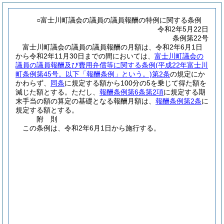
○富士川町議会の議員の議員報酬の特例に関する条例
令和2年5月22日
条例第22号
富士川町議会の議員の議員報酬の月額は、令和2年6月1日
から令和2年11月30日までの間においては、
富士川町議会の
議員の議員報酬及び費用弁償等に関する条例
(平成22年富士川
町条例第45号。以下「報酬条例」という。)
第2条
の規定にか
かわらず、
同条
に規定する額から100分の5を乗じて得た額を
減じた額とする。
ただし、
報酬条例第6条第2項
に規定する期
末手当の額の算定の基礎となる報酬月額は、
報酬条例第2条
に
規定する額とする。
附
則
この条例は、令和2年6月1日から施行する。