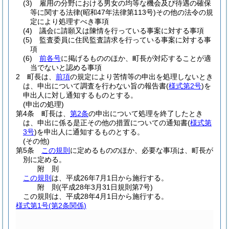
(3)
雇用の分野における男女の均等な機会及び待遇の確保
等に関する法律
(昭和47年法律第113号)
その他の法令の規
定により処理すべき事項
(4)
議会に請願又は陳情を行っている事案に対する事項
(5)
監査委員に住民監査請求を行っている事案に対する事
項
(6)
前各号
に掲げるもののほか、町長が対応することが適
当でないと認める事項
2
町長は、
前項
の規定により苦情等の申出を処理しないとき
は、申出について調査を行わない旨の報告書
(
様式第2号
)
を
申出人に対し通知するものとする。
(申出の処理)
第4条
町長は、
第2条
の申出について処理を終了したとき
は、申出に係る是正その他の措置についての通知書
(
様式第
3号
)
を申出人に通知するものとする。
(その他)
第5条
この規則
に定めるもののほか、必要な事項は、町長が
別に定める。
附
則
この規則
は、平成26年7月1日から施行する。
附
則
(平成28年3月31日
規則第7号)
この規則は、平成28年4月1日から施行する。
様式第1号
(第2条関係)