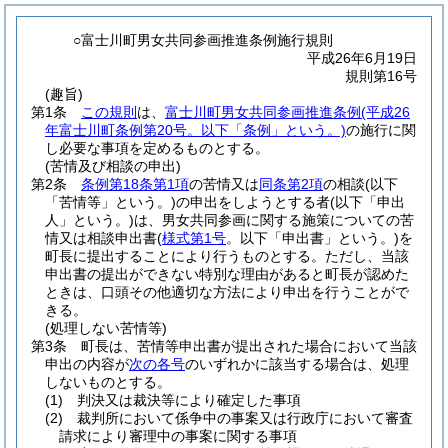
○富士川町男女共同参画推進条例施行規則
平成26年6月19日
規則第16号
(趣旨)
第1条
この規則
は、
富士川町男女共同参画推進条例
(平成26
年富士川町条例第20号。以下「条例」という。)
の施行に関
し必要な事項を定めるものとする。
(苦情及び相談の申出)
第2条
条例第18条第1項
の苦情又は
同条第2項
の相談
(以下
「苦情等」という。)
の申出をしようとする者
(以下「申出
人」という。)
は、男女共同参画に関する施策についての苦
情又は相談申出書
(
様式第1号
。以下「申出書」という。)
を
町長に提出することにより行うものとする。
ただし、当該
申出書の提出ができない特別な理由があると町長が認めた
ときは、口頭その他適切な方法により申出を行うことがで
きる。
(処理しない苦情等)
第3条
町長は、苦情等申出書が提出された場合において当該
申出の内容が
次の各号
のいずれかに該当する場合は、処理
しないものとする。
(1)
判決又は裁決等により確定した事項
(2)
裁判所において係争中の事案又は行政庁において審査
請求により審理中の事案に関する事項