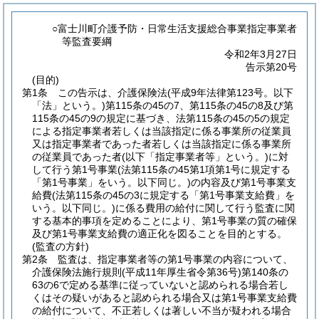
○富士川町介護予防・日常生活支援総合事業指定事業者
等監査要綱
令和2年3月27日
告示第20号
(目的)
第1条
この告示は、介護保険法
(平成9年法律第123号。以下
「法」という。)
第115条の45の7、第115条の45の8及び第
115条の45の9の規定に基づき、法第115条の45の5の規定
による指定事業者若しくは当該指定に係る事業所の従業員
又は指定事業者であった者若しくは当該指定に係る事業所
の従業員であった者
(以下「指定事業者等」という。)
に対
して行う第1号事業
(法第115条の45第1項第1号に規定する
「第1号事業」をいう。以下同じ。)
の内容及び第1号事業支
給費
(法第115条の45の3に規定する「第1号事業支給費」を
いう。以下同じ。)
に係る費用の給付に関して行う監査に関
する基本的事項を定めることにより、第1号事業の質の確保
及び第1号事業支給費の適正化を図ることを目的とする。
(監査の方針)
第2条
監査は、指定事業者等の第1号事業の内容について、
介護保険法施行規則
(平成11年厚生省令第36号)
第140条の
63の6で定める基準に従っていないと認められる場合若し
くはその疑いがあると認められる場合又は第1号事業支給費
の給付について、不正若しくは著しい不当が疑われる場合