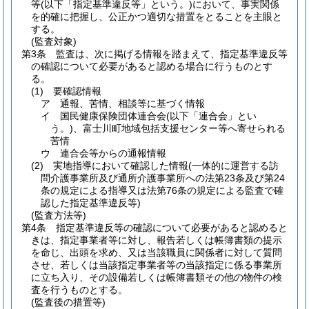
等
(以下「指定基準違反等」という。)
において、事実関係
を的確に把握し、公正かつ適切な措置をとることを主眼と
する。
(監査対象)
第3条
監査は、次に掲げる情報を踏まえて、指定基準違反等
の確認について必要があると認める場合に行うものとす
る。
(1)
要確認情報
ア
通報、苦情、相談等に基づく情報
イ
国民健康保険団体連合会
(以下「連合会」とい
う。)
、富士川町地域包括支援センター等へ寄せられる
苦情
ウ
連合会等からの通報情報
(2)
実地指導において確認した情報
(一体的に運営する訪
問介護事業所及び通所介護事業所への法第23条及び第24
条の規定による指導又は法第76条の規定による監査で確
認した指定基準違反等)
(監査方法等)
第4条
指定基準違反等の確認について必要があると認めると
きは、指定事業者等に対し、報告若しくは帳簿書類の提示
を命じ、出頭を求め、又は当該職員に関係者に対して質問
させ、若しくは当該指定事業者等の当該指定に係る事業所
に立ち入り、その設備若しくは帳簿書類その他の物件の検
査を行うものとする。
(監査後の措置等)