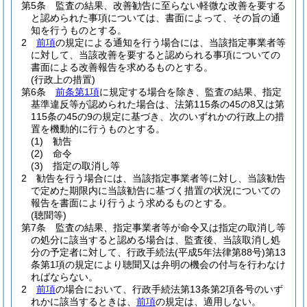
第5条
監査の結果、改善勧告に至らない軽微な改善を要する
と認められた事項については、書面によって、その旨の通
知を行うものとする。
2
前項
の規定による通知を行う場合には、当該指定事業者等
に対して、当該改善を要すると認められる事項についての
書面による改善報告を求めるものとする。
(行政上の措置)
第6条
前条第1項
に規定する場合を除き、監査の結果、指定
基準違反等が認められた場合は、法第115条の45の8又は第
115条の45の9の規定に基づき、次のいずれかの行政上の措
置を機動的に行うものとする。
(1)
勧告
(2)
命令
(3)
指定の取消し等
2
勧告を行う場合には、当該指定事業者等に対し、当該勧告
で定めた期限内に当該勧告に基づく措置の状況についての
報告を書面により行うよう求めるものとする。
(聴聞等)
第7条
監査の結果、指定事業者等が命令又は指定の取消し等
の処分に該当すると認める場合は、監査後、当該取消し処
分の予定者に対して、行政手続法
(平成5年法律第88号)
第13
条第1項の規定により聴聞又は弁明の機会の付与を行わなけ
ればならない。
2
前項
の場合において、行政手続法第13条第2項各号のいず
れかに該当するときは、
前項
の規定は、適用しない。