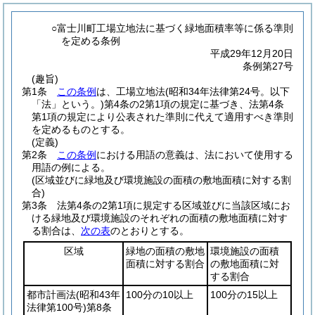
○富士川町工場立地法に基づく緑地面積率等に係る準則
を定める条例
平成29年12月20日
条例第27号
(趣旨)
第1条
この条例
は、工場立地法
(昭和34年法律第24号。以下
「法」という。)
第4条の2第1項の規定に基づき、法第4条
第1項の規定により公表された準則に代えて適用すべき準則
を定めるものとする。
(定義)
第2条
この条例
における用語の意義は、法において使用する
用語の例による。
(区域並びに緑地及び環境施設の面積の敷地面積に対する割
合)
第3条
法第4条の2第1項に規定する区域並びに当該区域にお
ける緑地及び環境施設のそれぞれの面積の敷地面積に対す
る割合は、
次の表
のとおりとする。
区域
緑地の面積の敷地
環境施設の面積
面積に対する割合
の敷地面積に対
する割合
都市計画法
(昭和43年
100分の10以上
100分の15以上
法律第100号)
第8条