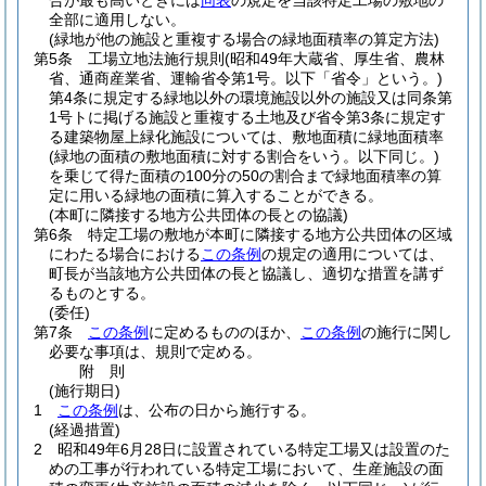
合が最も高いときには
同表
の規定を当該特定工場の敷地の
全部に適用しない。
(緑地が他の施設と重複する場合の緑地面積率の算定方法)
第5条
工場立地法施行規則
(昭和49年大蔵省、厚生省、農林
省、通商産業省、運輸省令第1号。以下「省令」という。)
第4条に規定する緑地以外の環境施設以外の施設又は同条第
1号トに掲げる施設と重複する土地及び省令第3条に規定す
る建築物屋上緑化施設については、敷地面積に緑地面積率
(緑地の面積の敷地面積に対する割合をいう。以下同じ。)
を乗じて得た面積の100分の50の割合まで緑地面積率の算
定に用いる緑地の面積に算入することができる。
(本町に隣接する地方公共団体の長との協議)
第6条
特定工場の敷地が本町に隣接する地方公共団体の区域
にわたる場合における
この条例
の規定の適用については、
町長が当該地方公共団体の長と協議し、適切な措置を講ず
るものとする。
(委任)
第7条
この条例
に定めるもののほか、
この条例
の施行に関し
必要な事項は、規則で定める。
附
則
(施行期日)
1
この条例
は、公布の日から施行する。
(経過措置)
2
昭和49年6月28日に設置されている特定工場又は設置のた
めの工事が行われている特定工場において、生産施設の面