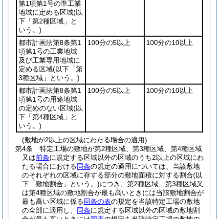
第1項第1号の準工業
地域に定める区域
(以
下「第2種区域」と
いう。)
都市計画法第8条第1
100分の5以上
100分の10以上
項第1号の工業地域
及び工業専用地域に
定める区域
(以下「第
3種区域」という。)
都市計画法第8条第1
100分の5以上
100分の10以上
項第1号の用途地域
の定めのない区域
(以
下「第4種区域」と
いう。)
(敷地が2以上の区域にわたる場合の適用)
第4条
特定工場の敷地が第2種区域、第3種区域、第4種区域
又は
前条
に規定する区域以外の区域のうち2以上の区域にわ
たる場合における
同条
の規定の適用については、当該敷地
のそれぞれの区域に存する部分の敷地面積に対する割合
(以
下「敷地割合」という。)
につき、第2種区域、第3種区域又
は第4種区域の敷地割合が最も高いときには当該敷地割合が
最も高い区域に係る
同条の表
の規定を当該特定工場の敷地
の全部に適用し、
同条
に規定する区域以外の区域の敷地割