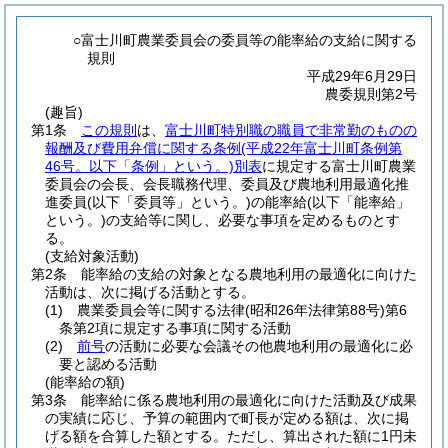
○富士川町農業委員会の委員等の能率給の支給に関する
規則
平成29年6月29日
農委規則第2号
(趣旨)
第1条
この規則
は、
富士川町特別職の職員で非常勤のものの
報酬及び費用弁償に関する条例
(平成22年富士川町条例第
46号。以下「条例」という。)
別表
に規定する富士川町農業
委員会の会長、会長職務代理、委員及び農地利用最適化推
進委員
(以下「委員等」という。)
の能率給
(以下「能率給」
という。)
の支給等に関し、必要な事項を定めるものとす
る。
(支給対象活動)
第2条
能率給の支給の対象となる農地利用の最適化に向けた
活動は、次に掲げる活動とする。
(1)
農業委員会等に関する法律
(昭和26年法律第88号)
第6
条第2項に規定する事項に関する活動
(2)
前号
の活動に必要な会議その他農地利用の最適化に必
要と認める活動
(能率給の額)
第3条
能率給に係る農地利用の最適化に向けた活動及び成果
の実績に応じ、予算の範囲内で町長が定める額は、次に掲
げる額を合算した額とする。
ただし、算出された額に1円未