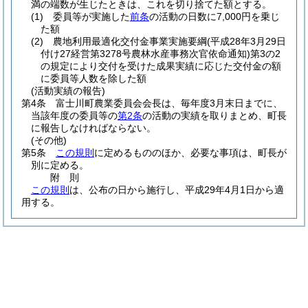
満の端数が生じたときは、これを切り捨てた額とする。
(1)
委員等が実施した
前条
の活動の日数に7,000円を乗じ
た額
(2)
農地利用最適化交付金事業実施要綱
(平成28年3月29日
付け27経営第3278号農林水産事務次官依命通知)
第3の2
の規定により交付を受けた成果実績に応じた交付金の額
に委員等人数を除した額
(活動実績の報告)
第4条
富士川町農業委員会会長は、毎年度3月末日までに、
当該年度の委員等の
第2条
の活動の実績を取りまとめ、町長
に報告しなければならない。
(その他)
第5条
この規則
に定めるもののほか、必要な事項は、町長が
別に定める。
附
則
この規則
は、公布の日から施行し、平成29年4月1日から適
用する。