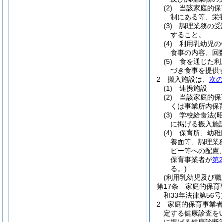
(2)
当該家庭的保
制にある等、栄
(3)
調理業務の受
すること。
(4)
利用乳幼児の
食事の内容、回
(5)
食を通じた利
づき食事を提供
2
搬入施設は、
次
(1)
連携施設
(2)
当該家庭的保
くは事業所内保
(3)
学校給食法
(
に掲げる搬入施
(4)
保育所、幼稚
養面等、調理業
ピー等への配慮
保育事業者が
第
る。)
(利用乳幼児及び職
第17条
家庭的保育
和33年法律第56号
2
家庭的保育事業
定する健康診査を