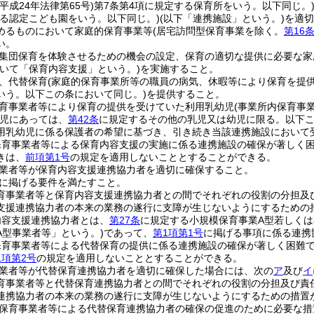
(平成24年法律第65号)
第7条第4項に規定する保育所をいう。以下同じ。
する認定こども園をいう。以下同じ。)
(以下「連携施設」という。)
を適切
めるものにおいて家庭的保育事業等
(居宅訪問型保育事業を除く。
第16
い。
集団保育を体験させるための機会の設定、保育の適切な提供に必要な家
いて「保育内容支援」という。)
を実施すること。
、代替保育
(家庭的保育事業所等の職員の病気、休暇等により保育を提
いう。以下この条において同じ。)
を提供すること。
育事業者等により保育の提供を受けていた利用乳幼児
(事業所内保育事
児にあっては、
第42条
に規定するその他の乳児又は幼児に限る。以下
用乳幼児に係る保護者の希望に基づき、引き続き当該連携施設において
保育事業者等による保育内容支援の実施に係る連携施設の確保が著しく
きは、
前項第1号
の規定を適用しないこととすることができる。
業者等が保育内容支援連携協力者を適切に確保すること。
に掲げる要件を満たすこと。
育事業者等と保育内容支援連携協力者との間でそれぞれの役割の分担及
支援連携協力者の本来の業務の遂行に支障が生じないようにするための
内容支援連携協力者とは、
第27条
に規定する小規模保育事業A型若しくは
A型事業者等」という。)
であって、
第1項第1号
に掲げる事項に係る連携
保育事業者等による代替保育の提供に係る連携施設の確保が著しく困難
1項第2号
の規定を適用しないこととすることができる。
業者等が代替保育連携協力者を適切に確保した場合には、次の
ア
及び
イ
育事業者等と代替保育連携協力者との間でそれぞれの役割の分担及び責
連携協力者の本来の業務の遂行に支障が生じないようにするための措置
保育事業者等による代替保育連携協力者の確保の促進のために必要な措