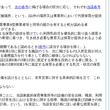
であって、
次の各号
に掲げる場合の区分に応じ、それぞれ
当該各号
施場所」という。)
以外の場所又は事業所において代替保育が提供
育事業A型事業者等と同等の能力を有すると町が認める者
とができる。
による保育の提供を受けていた利用乳幼児を優先的に取り扱う措置そ
の希望に基づき、引き続き必要な教育又は保育が提供されるよう必
困難であると認めるとき
(
前号
に該当する場合を除く。)
。
9条第1項に規定する施設のうち、次に掲げるもの
(入所定員が20人
係る連携協力を行う者として適切に確保しなければならない。
施設
(法第6条の3第12項に規定する業務を目的とする者に限る。)
第6条の3第9項第1号に規定する保育を必要とする乳児・幼児の保育
設備を設けるとともに、非常災害に対する具体的計画を立て、これ
ならない。
等ごとに、当該家庭的保育事業所等の設備の安全点検、職員、利用
の日常生活における安全に関する指導、職員の研修及び訓練その他
計画」という。)
を策定し、当該安全計画に従い必要な措置を講じ