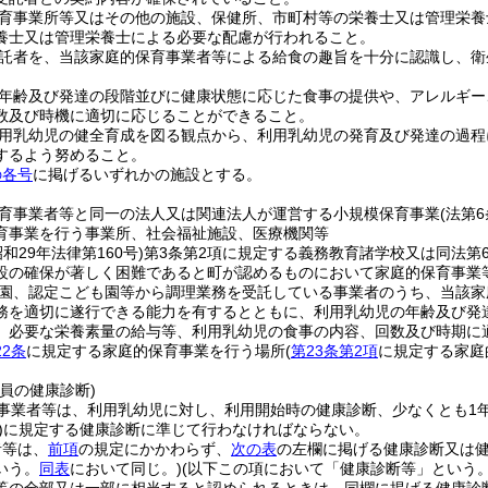
育事業所等又はその他の施設、保健所、市町村等の栄養士又は管理栄養
養士又は管理栄養士による必要な配慮が行われること。
託者を、当該家庭的保育事業者等による給食の趣旨を十分に認識し、衛
年齢及び発達の段階並びに健康状態に応じた食事の提供や、アレルギー
数及び時機に適切に応じることができること。
用乳幼児の健全育成を図る観点から、利用乳幼児の発育及び発達の過程
するよう努めること。
の各号
に掲げるいずれかの施設とする。
育事業者等と同一の法人又は関連法人が運営する小規模保育事業
(法第
育事業を行う事業所、社会福祉施設、医療機関等
昭和29年法律第160号)
第3条第2項に規定する義務教育諸学校又は同法第
設の確保が著しく困難であると町が認めるものにおいて家庭的保育事業
園、認定こども園等から調理業務を受託している事業者のうち、当該家
務を適切に遂行できる能力を有するとともに、利用乳幼児の年齢及び発
、必要な栄養素量の給与等、利用乳幼児の食事の内容、回数及び時期に
22条
に規定する家庭的保育事業を行う場所
(
第23条第2項
に規定する家庭
員の健康診断)
事業者等は、利用乳幼児に対し、利用開始時の健康診断、少なくとも1
)
に規定する健康診断に準じて行わなければならない。
者等は、
前項
の規定にかかわらず、
次の表
の左欄に掲げる健康診断又は
いう。
同表
において同じ。)
(以下この項において「健康診断等」という。