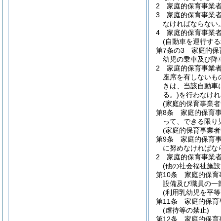
2
家庭的保育事業
3
家庭的保育事業
なければならない
4
家庭的保育事業
(自動車を運行する
第7条の3
家庭的保
幼児の乗車及び降
2
家庭的保育事業
座席を有しないも
きは、当該自動車
る。)
を行わなけれ
(家庭的保育事業者
第8条
家庭的保育
って、できる限り
(家庭的保育事業
第9条
家庭的保育
に努めなければな
2
家庭的保育事業
(他の社会福祉施
第10条
家庭的保育
設備及び職員の一
(利用乳幼児を平等
第11条
家庭的保育
(虐待等の禁止)
第12条
家庭的保育