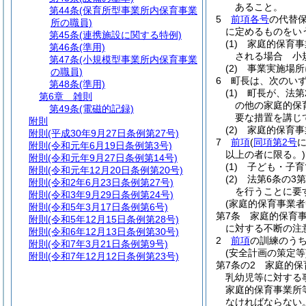
あること。
第44条
(保育所型事業所内保育事業
5
前項各号
の代替
所の職員)
に定めるものをい
第45条
(連携施設に関する特例)
(1)
家庭的保育事
第46条
(準用)
される場合 小
第47条
(小規模型事業所内保育事業
(2)
事業実施場所
の職員)
6
町長は、次のい
第48条
(準用)
(1)
町長が、法第
第6章
雑則
の他の家庭的保
第49条
(電磁的記録)
要な措置を講じ
附則
(2)
家庭的保育事
附則
(平成30年9月27日条例第27号)
7
前項
(
同項第2号
附則
(令和元年6月19日条例第3号)
以上の者に限る。)
附則
(令和元年9月27日条例第14号)
(1)
子ども・子育
附則
(令和元年12月20日条例第20号)
(2)
法第6条の3
附則
(令和2年6月23日条例第27号)
を行うことに要
附則
(令和3年9月29日条例第24号)
(家庭的保育事業者
附則
(令和5年3月17日条例第6号)
第7条
家庭的保育
附則
(令和5年12月15日条例第28号)
に対する不断の注
附則
(令和6年12月13日条例第30号)
2
前項
の訓練のう
附則
(令和7年3月21日条例第9号)
(安全計画の策定等
附則
(令和7年12月12日条例第23号)
第7条の2
家庭的保
乳幼児等に対する
家庭的保育事業所
なければならない