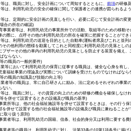
者等は、職員に対し、安全計画について周知するとともに、
前項
の研修
者等は、利用乳幼児の安全の確保に関して保護者との連携が図られるよ
。
者等は、定期的に安全計画の見直しを行い、必要に応じて安全計画の変
場合の所在の確認)
育事業者等は、利用乳幼児の事業所外での活動、取組等のための移動そ
車の際に、点呼その他の利用乳幼児の所在を確実に把握することができ
者等は、利用乳幼児の送迎を目的とした自動車
(運転者席及びこれと並列
のその他利用の態様を勘案してこれと同程度に利用乳幼児の見落としの
にブザーその他の車内の利用乳幼児の見落としを防止する装置を備え、
ばならない。
等の職員の一般的要件)
事業等において利用乳幼児の保育に従事する職員は、健全な心身を有し
児童福祉事業の理論及び実際について訓練を受けたものでなければなら
者等の職員の知識及び技能の向上等)
事業者等の職員は、常に自己研さんに励み、法に定めるそれぞれの事業
らない。
者等は、職員に対し、その資質の向上のための研修の機会を確保しなけ
設等を併せて設置するときの設備及び職員の基準)
事業所等は、他の社会福祉施設等を併せて設置するときは、その行う保
部を併せて設置する他の社会福祉施設等の設備及び職員に兼ねることが
に取り扱う原則)
事業者等は、利用乳幼児の国籍、信条、社会的身分又は利用に要する費
事業者等の職員は、利用乳幼児に対し、法第33条の10第1項各号に掲