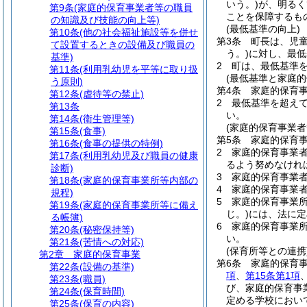
いう。)
が、明るく
第9条
(家庭的保育事業者等の職員
ことを保障するも
の知識及び技能の向上等)
(最低基準の向上)
第10条
(他の社会福祉施設等を併せ
第3条
町長は、児
て設置するときの設備及び職員の
う。)
に対し、最低
基準)
2
町は、最低基準
第11条
(利用乳幼児を平等に取り扱
(最低基準と家庭的
う原則)
第4条
家庭的保育
第12条
(虐待等の禁止)
2
最低基準を超え
第13条
い。
第14条
(衛生管理等)
(家庭的保育事業者
第15条
(食事)
第5条
家庭的保育
第16条
(食事の提供の特例)
2
家庭的保育事業
第17条
(利用乳幼児及び職員の健康
るよう努めなけれ
診断)
3
家庭的保育事業
第18条
(家庭的保育事業所等内部の
4
家庭的保育事業
規程)
5
家庭的保育事業
第19条
(家庭的保育事業所等に備え
じ。)
には、法に定
る帳簿)
6
家庭的保育事業
第20条
(秘密保持等)
い。
第21条
(苦情への対応)
(保育所等との連携
第2章
家庭的保育事業
第6条
家庭的保育
第22条
(設備の基準)
項
、
第15条第1項
第23条
(職員)
び、家庭的保育事
第24条
(保育時間)
定める学校におい
第25条
(保育の内容)