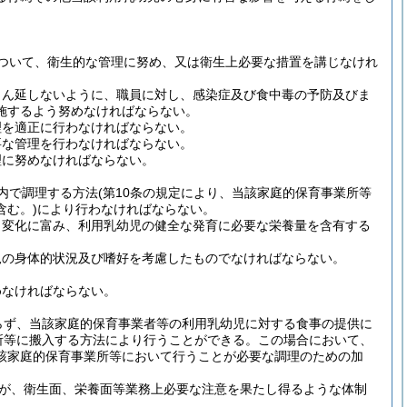
ついて、衛生的な管理に努め、又は衛生上必要な措置を講じなけれ
まん延しないように、職員に対し、感染症及び食中毒の予防及びま
施するよう努めなければならない。
理を適正に行わなければならない。
要な管理を行わなければならない。
理に努めなければならない。
内で調理する方法
(第10条の規定により、当該家庭的保育事業所等
む。)
により行わなければならない。
、変化に富み、利用乳幼児の健全な発育に必要な栄養量を含有する
児の身体的状況及び嗜好を考慮したものでなければならない。
めなければならない。
らず、当該家庭的保育事業者等の利用乳幼児に対する食事の提供に
所等に搬入する方法により行うことができる。
この場合において、
該家庭的保育事業所等において行うことが必要な調理のための加
が、衛生面、栄養面等業務上必要な注意を果たし得るような体制