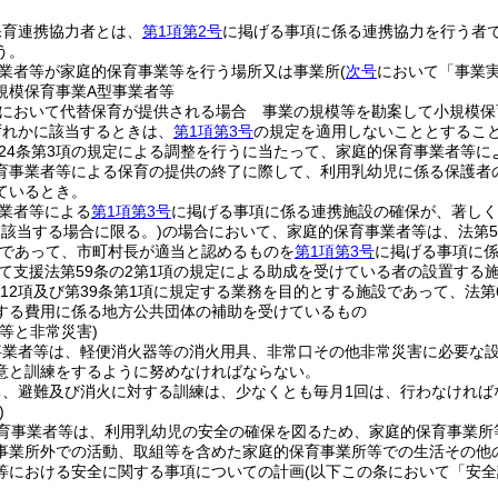
保育連携協力者とは、
第1項第2号
に掲げる事項に係る連携協力を行う者
う。
業者等が家庭的保育事業等を行う場所又は事業所
(
次号
において「事業実
規模保育事業A型事業者等
において代替保育が提供される場合 事業の規模等を勘案して小規模保
ずれかに該当するときは、
第1項第3号
の規定を適用しないこととするこ
24条第3項の規定による調整を行うに当たって、家庭的保育事業者等
育事業者等による保育の提供の終了に際して、利用乳幼児に係る保護者
ているとき。
業者等による
第1項第3号
に掲げる事項に係る連携施設の確保が、著しく
に該当する場合に限る。)
の場合において、家庭的保育事業者等は、法第5
であって、市町村長が適当と認めるものを
第1項第3号
に掲げる事項に
て支援法第59条の2第1項の規定による助成を受けている者の設置する
第12項及び第39条第1項に規定する業務を目的とする施設であって、法
する費用に係る地方公共団体の補助を受けているもの
等と非常災害)
事業者等は、軽便消火器等の消火用具、非常口その他非常災害に必要な
意と訓練をするように努めなければならない。
ち、避難及び消火に対する訓練は、少なくとも毎月1回は、行わなければ
)
育事業者等は、利用乳幼児の安全の確保を図るため、家庭的保育事業所
事業所外での活動、取組等を含めた家庭的保育事業所等での生活その他
等における安全に関する事項についての計画
(以下この条において「安全
。