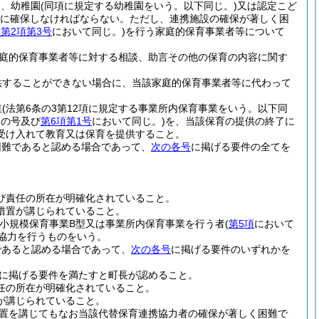
)
、幼稚園
(同項に規定する幼稚園をいう。以下同じ。)
又は認定こど
に確保しなければならない。
ただし、連携施設の確保が著しく困
条第2項第3号
において同じ。)
を行う家庭的保育事業者等について
庭的保育事業者等に対する相談、助言その他の保育の内容に関す
供することができない場合に、当該家庭的保育事業者等に代わって
業
(法第6条の3第12項に規定する事業所内保育事業をいう。以下同
この号及び
第6項第1号
において同じ。)
を、当該保育の提供の終了に
受け入れて教育又は保育を提供すること。
困難であると認める場合であって、
次の各号
に掲げる要件の全てを
び責任の所在が明確化されていること。
措置が講じられていること。
小規模保育事業B型又は事業所内保育事業を行う者
(
第5項
において
協力を行うものをいう。
であると認める場合であって、
次の各号
に掲げる要件のいずれかを
に掲げる要件を満たすと町長が認めること。
任の所在が明確化されていること。
が講じられていること。
置を講じてもなお当該代替保育連携協力者の確保が著しく困難で