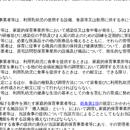
事業者等は、利用乳幼児の使用する設備、食器等又は飲用に供する水に
者等は、家庭的保育事業所等において感染症又は食中毒が発生し、又は
の研修並びに感染症の予防及びまん延の防止のための訓練を定期的に実
所等には、必要な医薬品その他の医療品を備えるとともに、それらの管
事業者は、保育に従事する職員の清潔の保持及び健康状態について、必
事業者は、居宅訪問型保育事業所の設備及び備品について、衛生的な管
事業者等は、利用乳幼児に食事を提供するときは、家庭的保育事業所等
理室を兼ねている他の社会福祉施設等の調理室において調理する方法を含
者等は、利用乳幼児に食事を提供するときは、その献立は、できる限り
らない。
規定によるほか、食品の種類及び調理方法について栄養並びに利用乳幼
じめ作成された献立に従って行わなければならない。
者等は、利用乳幼児の健康な生活の基本としての食を営む力の育成に努
)
掲げる要件を満たす家庭的保育事業者等は、
前条第1項
の規定にかかわ
定する施設
(以下「搬入施設」という。)
において調理し家庭的保育事業
業者等は、当該食事の提供について当該方法によることとしてもなお当
機能を有する設備を備えなければならない。
対する食事の提供の責任が当該家庭的保育事業者等にあり、その管理者
受託者との契約内容が確保されていること。