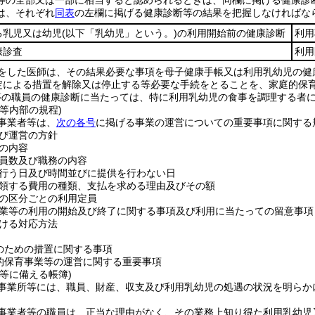
等の全部又は一部に相当すると認められるときは、同欄に掲げる健康診
は、それぞれ
同表
の左欄に掲げる健康診断等の結果を把握しなければな
る乳児又は幼児
(以下「乳幼児」という。)
の利用開始前の健康診断
利用
康診査
利用
をした医師は、その結果必要な事項を母子健康手帳又は利用乳幼児の健
規定による措置を解除又は停止する等必要な手続をとることを、家庭的保
等の職員の健康診断に当たっては、特に利用乳幼児の食事を調理する者
等内部の規程)
事業者等は、
次の各号
に掲げる事業の運営についての重要事項に関する
び運営の方針
の内容
員数及び職務の内容
行う日及び時間並びに提供を行わない日
領する費用の種類、支払を求める理由及びその額
の区分ごとの利用定員
業等の利用の開始及び終了に関する事項及び利用に当たっての留意事項
ける対応方法
のための措置に関する事項
的保育事業等の運営に関する重要事項
等に備える帳簿)
事業所等には、職員、財産、収支及び利用乳幼児の処遇の状況を明らか
事業者等の職員は、正当な理由がなく、その業務上知り得た利用乳幼児