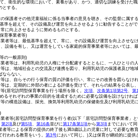
て、衛生的な環境において、素養があり、かつ、適切な訓練を受けた職
のとする。
童の保護者その他児童福祉に係る当事者の意見を聴き、その監督に属す
基準を超えて、その設備及び運営を向上させるように勧告することがで
を常に向上させるように努めるものとする。
保育事業者等)
事業者等は、最低基準を超えて、常に、その設備及び運営を向上させな
て、設備を有し、又は運営をしている家庭的保育事業者等においては、
等の一般原則)
事業者等は、利用乳幼児の人権に十分配慮するとともに、一人ひとりの
者等は、地域社会との交流及び連携を図り、利用乳幼児の保護者及び地
ばならない。
者等は、自らその行う保育の質の評価を行い、常にその改善を図らなけ
者等は、定期的に外部の者による評価を受けて、それらの結果を公表し
所等
(居宅訪問型保育事業を行う場所を除く。
次項
、
次条第1項第2号
、
第
めるそれぞれの事業の目的を達成するために必要な設備を設けなければ
所等の構造設備は、採光、換気等利用乳幼児の保健衛生及び利用乳幼児
)
事業者等
(居宅訪問型保育事業を行う者
(以下「居宅訪問型保育事業者」と
、
第2項
及び
第5項
、
第16条
並びに
第17条第1項
から
第3項
までにおいて同
業者等による保育の提供の終了後も満3歳以上の児童に対して必要な教
て行われる教育をいう。
第3号
において同じ。)
又は保育が継続的に提供