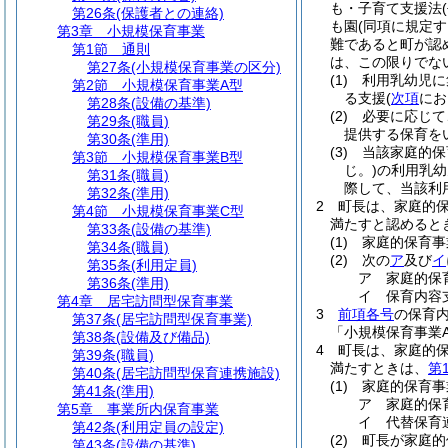
も・子育て支援法
第26条
(保護者との連絡)
も園
(同項に規定
第3章
小規模保育事業
難であると町が認
第1節
通則
は、この限りでな
第27条
(小規模保育事業の区分)
(1)
利用乳幼児に
第2節
小規模保育事業A型
る支援
(
次項
にお
第28条
(設備の基準)
(2)
必要に応じて
第29条
(職員)
提供する保育を
第30条
(準用)
(3)
当該家庭的保
第3節
小規模保育事業B型
じ。)
の利用乳幼
第31条
(職員)
際して、当該利
第32条
(準用)
2
町長は、家庭的
第4節
小規模保育事業C型
満たすと認めると
第33条
(設備の基準)
(1)
家庭的保育事
第34条
(職員)
(2)
次の
ア
及び
イ
第35条
(利用定員)
ア
家庭的保
第36条
(準用)
イ
保育内容
第4章
居宅訪問型保育事業
3
前項各号
の保育
第37条
(居宅訪問型保育事業)
「小規模保育事業
第38条
(設備及び備品)
4
町長は、家庭的
第39条
(職員)
満たすときは、
第
第40条
(居宅訪問型保育連携施設)
(1)
家庭的保育事
第41条
(準用)
ア
家庭的保
第5章
事業所内保育事業
イ
代替保育
第42条
(利用定員の設定)
(2)
町長が家庭的
第43条
(設備の基準)