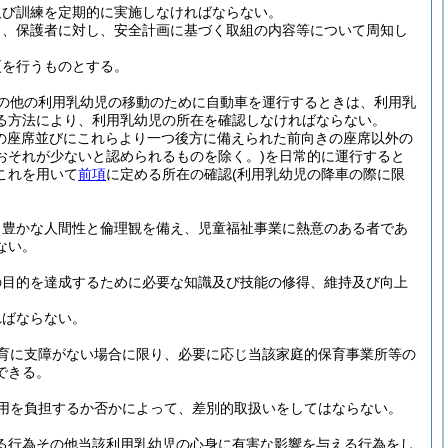
及び訓練を定期的に実施しなければならない。
う、保護者に対し、安全計画に基づく取組の内容等について周知し
更を行うものとする。
の他の利用乳幼児の移動のために自動車を運行するときは、利用乳
る方法により、利用乳幼児の所在を確認しなければならない。
の座席並びにこれらより一つ後方に備えられた前向きの座席以外の
おそれが少ないと認められるものを除く。)
を日常的に運行すると
これを用いて
前項
に定める所在の確認
(利用乳幼児の降車の際に限
、豊かな人間性と倫理観を備え、児童福祉事業に熱意のある者であ
ない。
の目的を達成するために必要な知識及び技能の修得、維持及び向上
ればならない。
育に支障がない場合に限り、必要に応じ当該家庭的保育事業所等の
できる。
用を負担するか否かによって、差別的取扱いをしてはならない。
げる行為その他当該利用乳幼児の心身に有害な影響を与える行為をし