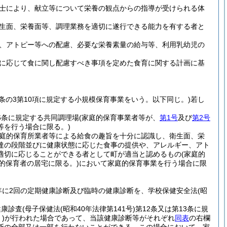
士により、献立等について栄養の観点からの指導が受けられる体
生面、栄養面等、調理業務を適切に遂行できる能力を有する者と
、アトピー等への配慮、必要な栄養素量の給与等、利用乳幼児の
に応じて食に関し配慮すべき事項を定めた食育に関する計画に基
6条の3第10項に規定する小規模保育事業をいう。以下同じ。)
若し
6条に規定する共同調理場
(家庭的保育事業者等が、
第1号
及び
第2号
等を行う場合に限る。)
庭的保育所業者等による給食の趣旨を十分に認識し、衛生面、栄
達の段階並びに健康状態に応じた食事の提供や、アレルギー、アト
適切に応じることができる者として町が適当と認めるもの
(家庭的
的保育者の居宅に限る。)
において家庭的保育事業を行う場合に限
年に2回の定期健康診断及び臨時の健康診断を、学校保健安全法
(昭
健康診査
(母子保健法
(昭和40年法律第141号)
第12条又は第13条に規
)
が行われた場合であって、当該健康診断等がそれぞれ
同表
の右欄