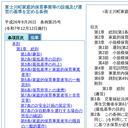
富士川町家庭的保育事業等の設備及び運
営の基準を定める条例
○富士川町家
平成26年9月26日 条例第25号
目次
(令和7年12月12日施行)
第1章
総則
(第1
第2章
家庭的保
条項目次
沿革
第3章
小規模保
本則
第1節
通則
(第
第1章
総則
第2節
小規模保
第1条
(趣旨)
第3節
小規模保
第2条
(最低基準の目的)
第4節
小規模
第3条
(最低基準の向上)
第4章
居宅訪問
第4条
(最低基準と家庭的保育事業
第5章
事業所内
者等)
第6章
雑則
(第49
第5条
(家庭的保育事業者等の一般
附則
原則)
第1章
総則
第6条
(保育所等との連携)
(趣旨)
第7条
(家庭的保育事業者等と非常
第1条
児童福祉法
(
災害)
厚生労働省令第61
第7条の2
(安全計画の策定等)
(最低基準の目的)
第7条の3
(自動車を運行する場合の
第2条
この条例に
所在の確認)
同じ。)
を利用して
第8条
(家庭的保育事業者等の職員
に基づき保育が必
の一般的要件)