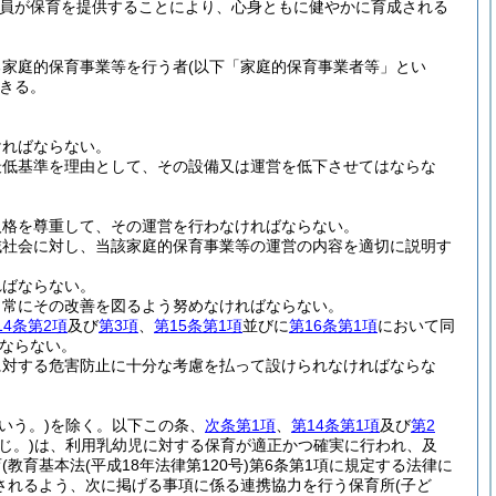
員が保育を提供することにより、心身ともに健やかに育成される
る家庭的保育事業等を行う者
(以下「家庭的保育事業者等」とい
きる。
ければならない。
最低基準を理由として、その設備又は運営を低下させてはならな
人格を尊重して、その運営を行わなければならない。
域社会に対し、当該家庭的保育事業等の運営の内容を適切に説明す
ればならない。
、常にその改善を図るよう努めなければならない。
14条第2項
及び
第3項
、
第15条第1項
並びに
第16条第1項
において同
ならない。
に対する危害防止に十分な考慮を払って設けられなければならな
いう。)
を除く。以下この条、
次条第1項
、
第14条第1項
及び
第2
じ。)
は、利用乳幼児に対する保育が適正かつ確実に行われ、及
育
(教育基本法
(平成18年法律第120号)
第6条第1項に規定する法律に
されるよう、次に掲げる事項に係る連携協力を行う保育所
(子ど