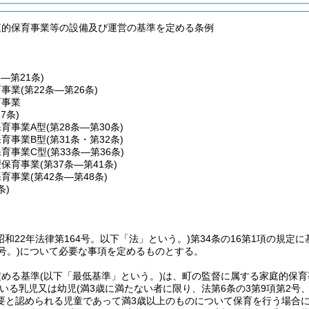
庭的保育事業等の設備及び運営の基準を定める条例
条―第21条)
育事業
(第22条―第26条)
育事業
27条)
育事業A型
(第28条―第30条)
育事業B型
(第31条・第32条)
保育事業C型
(第33条―第36条)
型保育事業
(第37条―第41条)
保育事業
(第42条―第48条)
条)
昭和22年法律第164号。以下「法」という。)
第34条の16第1項の規定
号。)
について必要な事項を定めるものとする。
定める基準
(以下「最低基準」という。)
は、町の監督に属する家庭的保育
いる乳児又は幼児
(満3歳に満たない者に限り、法第6条の3第9項第2号、
要と認められる児童であって満3歳以上のものについて保育を行う場合に