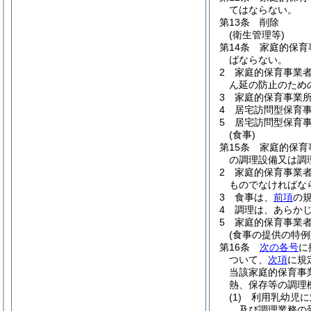
てはならない。
第13条
削除
(衛生管理等)
第14条
家庭的保育
ばならない。
2
家庭的保育事業
ん延の防止のため
3
家庭的保育事業
4
居宅訪問型保育
5
居宅訪問型保育
(食事)
第15条
家庭的保育
の調理設備又は調
2
家庭的保育事業
ものでなければな
3
食事は、
前項
の
4
調理は、あらか
5
家庭的保育事業
(食事の提供の特例
第16条
次の各号
に
ついて、
次項
に規
当該家庭的保育事
熱、保存等の調理
(1)
利用乳幼児に
及び調理業務の