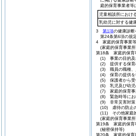
に掲げる健康診断
庭的保育事業者等
児童相談所におけ
乳幼児に対する健
3
第1項
の健康診断
第24条第6項の
4
家庭的保育事業
(家庭的保育事業所
第18条
家庭的保育
(1)
事業の目的及
(2)
提供する保育
(3)
職員の職種、
(4)
保育の提供を
(5)
保護者から受
(6)
乳児及び幼児
(7)
家庭的保育事
(8)
緊急時等にお
(9)
非常災害対策
(10)
虐待の防止
(11)
その他家庭
(家庭的保育事業所
第19条
家庭的保育
(秘密保持等)
第20条
家庭的保育