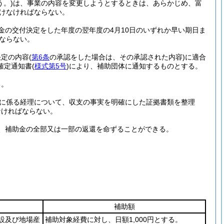
う。)
は、事業の内容を変更しようとするときは、あらかじめ、富
けなければならない。
金の交付決定をした年度の翌年度の4月10日のいずれか早い期日ま
ならない。
決定の内容
(
第6条
の承認をした場合は、その承認された内容)
に適合
確定通知書
(
様式第5号
)
により、補助団体に通知するものとする。
る。
に係る経理について、収支の事実を明確にした証拠書類を整理
なければならない。
、補助金の全部又は一部の返還を命ずることができる。
補助額
設及び地場産
補助対象経費に対し、日額1,000円とする。