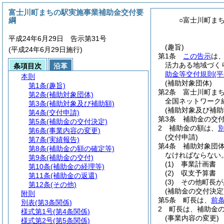
富士川町まちの駅実施事業補助金交付要
綱
○富士川町ま
平成24年6月29日 告示第31号
(趣旨)
(平成24年6月29日施行)
第1条
この告示
は
活力ある地域づく
条項目次
沿革
助金等交付規則
(
本則
(補助対象団体)
第1条
(趣旨)
第2条
富士川町ま
第2条
(補助対象団体)
全国ネットワーク
第3条
(補助対象及び補助額)
(補助対象及び補助
第4条
(交付申請)
第3条
補助金の交
第5条
(補助金の交付決定)
2
補助金の額は、
第6条
(事業内容の変更)
(交付申請)
第7条
(実績報告)
第4条
補助対象団
第8条
(補助金の額の確定等)
なければならない
第9条
(補助金の交付)
(1)
事業計画書
第10条
(補助金の経理等)
(2)
収支予算書
第11条
(補助金の返還)
(3)
その他町長が
第12条
(その他)
(補助金の交付決定
附則
第5条
町長は、
前
別表
(第3条関係)
2
町長は、補助金
様式第1号
(第4条関係)
(事業内容の変更)
様式第2号
(第5条関係)