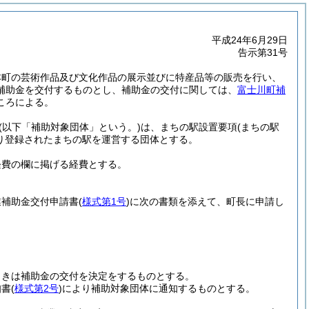
平成24年6月29日
告示第31号
本町の芸術作品及び文化作品の展示並びに特産品等の販売を行い、
補助金を交付するものとし、補助金の交付に関しては、
富士川町補
ころによる。
(以下「補助対象団体」という。)
は、まちの駅設置要項
(まちの駅
り登録されたまちの駅を運営する団体とする。
経費の欄に掲げる経費とする。
業補助金交付申請書
(
様式第1号
)
に次の書類を添えて、町長に申請し
ときは補助金の交付を決定をするものとする。
知書
(
様式第2号
)
により補助対象団体に通知するものとする。