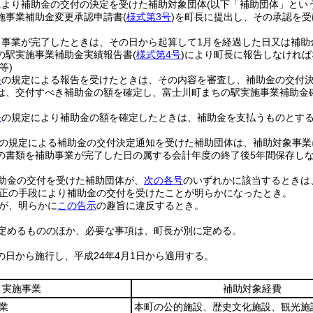
により補助金の交付の決定を受けた補助対象団体
(以下「補助団体」とい
施事業補助金変更承認申請書
(
様式第3号
)
を町長に提出し、その承認を受
事業が完了したときは、その日から起算して1月を経過した日又は補助
の駅実施事業補助金実績報告書
(
様式第4号
)
により町長に報告しなければ
等)
条
の規定による報告を受けたときは、その内容を審査し、補助金の交付
は、交付すべき補助金の額を確定し、富士川町まちの駅実施事業補助金
条
の規定により補助金の額を確定したときは、補助金を支払うものとす
の規定による補助金の交付決定通知を受けた補助団体は、補助対象事業
の書類を補助事業が完了した日の属する会計年度の終了後5年間保存し
助金の交付を受けた補助団体が、
次の各号
のいずれかに該当するときは
正の手段により補助金の交付を受けたことが明らかになったとき。
が、明らかに
この告示
の趣旨に違反するとき。
定めるもののほか、必要な事項は、町長が別に定める。
の日から施行し、平成24年4月1日から適用する。
実施事業
補助対象経費
業
本町の公的施設、歴史文化施設、観光施