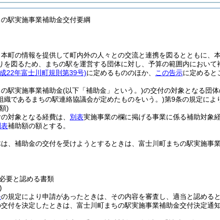
ちの駅実施事業補助金交付要綱
、本町の情報を提供して町内外の人々との交流と連携を図るとともに、
りを図るため、まちの駅を運営する団体に対し、予算の範囲内において
平成22年富士川町規則第39号)
に定めるもののほか、
この告示
に定めると
ちの駅実施事業補助金
(以下「補助金」という。)
の交付の対象となる団体
組織であるまちの駅連絡協議会が定めたものをいう。)
第9条の規定によ
額)
付の対象となる経費は、
別表
実施事業の欄に掲げる事業に係る補助対象
別表
補助額の額とする。
体は、補助金の交付を受けようとするときは、富士川町まちの駅実施事
。
必要と認める書類
)
条
の規定により申請があったときは、その内容を審査し、適当と認める
の交付を決定したときは、富士川町まちの駅実施事業補助金交付決定通