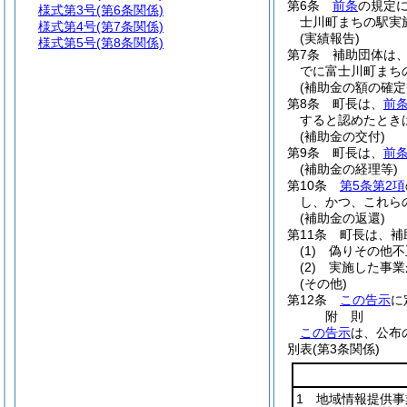
第6条
前条
の規定
様式第3号
(第6条関係)
士川町まちの駅実
様式第4号
(第7条関係)
(実績報告)
様式第5号
(第8条関係)
第7条
補助団体は、
でに富士川町まち
(補助金の額の確定
第8条
町長は、
前
すると認めたとき
(補助金の交付)
第9条
町長は、
前
(補助金の経理等)
第10条
第5条第2項
し、かつ、これら
(補助金の返還)
第11条
町長は、補
(1)
偽りその他不
(2)
実施した事業
(その他)
第12条
この告示
に
附
則
この告示
は、公布
別表
(第3条関係)
1 地域情報提供事