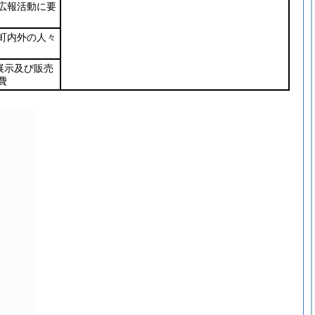
広報活動に要
町内外の人々
展示及び販売
費