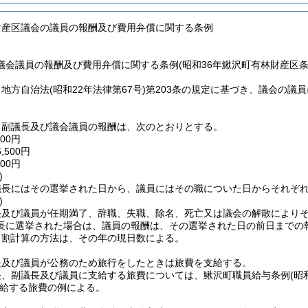
財産区議会の議員の報酬及び費用弁償に関する条例
議会議員の報酬及び費用弁償に関する条例(昭和36年鰍沢町有林財産区条
、地方自治法
(昭和22年法律第67号)
第203条の規定に基づき、議会の議
、副議長及び議会議員の報酬は、次のとおりとする。
00円
500円
00円
)
議長にはその選挙された日から、議員にはその職についた日からそれぞ
)
長及び議員が任期満了、辞職、失職、除名、死亡又は議会の解散により
長に選挙された場合は、議員の報酬は、その選挙された日の前日までの
日割計算の方法は、その年の現日数による。
長及び議員が公務のため旅行をしたときは旅費を支給する。
長、副議長及び議員に支給する旅費については、鰍沢町職員給与条例
(昭
給する旅費の例による。