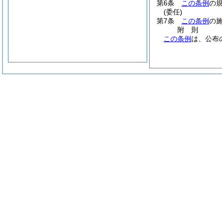
第6条
この条例
の
(委任)
第7条
この条例
の
附
則
この条例
は、公布