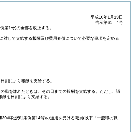
平成10年1月19日
告示第61―4号
例第1号)の全部を改正する。
員に対して支給する報酬及び費用弁償について必要な事項を定める
れ日割により報酬を支給する。
その職を離れたときは、その日までの報酬を支給する。
ただし、議
報酬を日割により支給する。
和30年鰍沢町条例第14号)
の適用を受ける職員
(以下「一般職の職