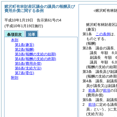
鰍沢町有林財産区議会の議員の報酬及び
費用弁償に関する条例
○鰍沢町有林
平成10年1月19日 告示第61号の4
鰍沢町有林財産区
(平成10年1月19日施行)
(趣旨)
第1条
この条例
は
条項目次
沿革
ものとする。
本則
(報酬)
第1条
(趣旨)
第2条
議会の議長
第2条
(報酬)
議長 年額 8,0
第3条
(報酬の支給の始期)
副議長 年額 6,
第4条
(報酬の支給の終期)
議員 年額 6,0
第5条
(費用弁償)
(報酬の支給の始期
第6条
(支給方法)
第3条
議長及び副
第7条
(委任)
(報酬の支給の終期
附則
第4条
議長、副議
員が議長又は副議
2
前条
及び
前項
の
(費用弁償)
第5条
議長、副議
2
前項
に定める議
員」という。)
に支
(支給方法)