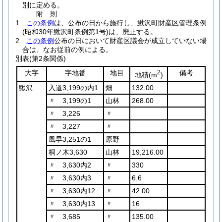
別に定める。
附
則
1
この条例
は、公布の日から施行し、鰍沢町財産区管理条例
(昭和30年鰍沢町条例第1号)
は、廃止する。
2
この条例
公布の日において財産区議会が成立していない場
合は、なお従前の例による。
別表
(第2条関係)
大字
字地番
地目
2
備考
地積
(m
)
鰍沢
入道3,199の内1
畑
132.00
〃 3,199の1
山林
268.00
〃 3,226
〃
〃 3,227
〃
風早3,251の1
原野
桐ノ木3,630
山林
19,216.00
〃 3,630内2
〃
330
〃 3,630内3
〃
6.6
〃 3,630内12
〃
42.00
〃 3,630内13
〃
16
〃 3,685
〃
135.00