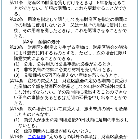
第11条
財産区の財産を貸し付けるときは、5年を超えるこ
とができない。
前項の期間は、これを更新することができ
る。
第12条
用途を指定して譲与してある財産区を指定の期間に
その用途に使用しないとき、又は一旦その用途に使用した
後、その用途を廃したときは、これを返還させることがで
きる。
第3章
産物の処分
第13条
財産区の財産より生ずる産物は、財産区議会の議決
により競売に附するものとする。
ただし、次の場合に限り
随意契約によることができる。
(1)
公用、公共用又は公益事業の必要があるとき。
(2)
非常災害の防御に必要な材料を売り払うとき。
(3)
見積価格が5万円を超えない産物を売り払うとき。
第14条
産物の買受人は、財産区議会の定める期間に買受け
た産物の全部を財産区の財産としての山林の区域外に搬出
しなければならない。
その期間内に搬出することのできな
い正当の事情があるときは期間の延長を申し出ることがで
きる。
第15条
次の場合において買受人は、搬出未済の物件を放棄
したものとみなす。
(1)
買受人が搬出の期間経過後30日以内に延期の申出をし
ないとき。
(2)
延期期間内に搬出が終らないとき。
第16条
この条例
に定めるもの以外の事項は、財産区議会が