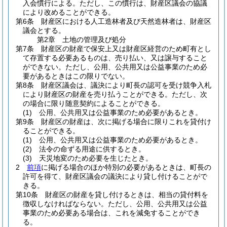
入会慣行による。
ただし、この慣行は、財産区議会の協議
により改めることができる。
第6条
財産区における人工造林者及び天然造林者は、財産区
議会とする。
第2章
土地の管理及び処分
第7条
財産区の財産で保安上又は財産区経営のため町有とし
て存置する必要あるものは、売り払い、又は譲与すること
ができない。
ただし、公用、公共用又は公益事業のため必
要があるときはこの限りでない。
第8条
財産区議会は、議決により町長の認可を受け競争入札
により財産区の財産を売り払うことができる。
ただし、次
の場合に限り随意契約によることができる。
(1)
公用、公共用又は公益事業のため必要があるとき。
第9条
財産区の財産は、次に掲げる場合に限りこれを貸付け
ることができる。
(1)
公用、公共用又は公益事業のため必要があるとき。
(2)
法令の命ずる用途に供するとき。
(3)
天災地変のため必要を生じたとき。
2
前項
に掲げる場合のほか特別の必要があるときは、町長の
許可を得て、財産区議会の議決により貸し付けることがで
きる。
第10条
財産区の財産を貸し付けるときは、相当の貸付料を
徴収しなければならない。
ただし、公用、公共用又は公益
事業のため必要ある場合は、これを減免することができ
る。