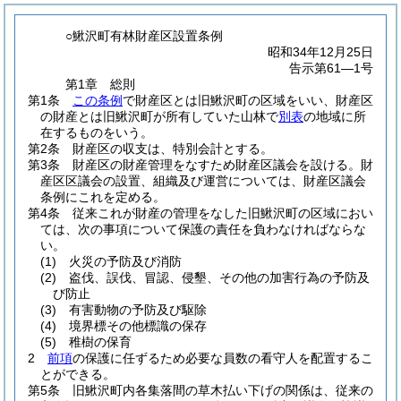
○鰍沢町有林財産区設置条例
昭和34年12月25日
告示第61―1号
第1章
総則
第1条
この条例
で財産区とは旧鰍沢町の区域をいい、財産区
の財産とは旧鰍沢町が所有していた山林で
別表
の地域に所
在するものをいう。
第2条
財産区の収支は、特別会計とする。
第3条
財産区の財産管理をなすため財産区議会を設ける。
財
産区区議会の設置、組織及び運営については、財産区議会
条例にこれを定める。
第4条
従来これが財産の管理をなした旧鰍沢町の区域におい
ては、次の事項について保護の責任を負わなければならな
い。
(1)
火災の予防及び消防
(2)
盗伐、誤伐、冒認、侵墾、その他の加害行為の予防及
び防止
(3)
有害動物の予防及び駆除
(4)
境界標その他標識の保存
(5)
稚樹の保育
2
前項
の保護に任ずるため必要な員数の看守人を配置するこ
とができる。
第5条
旧鰍沢町内各集落間の草木払い下げの関係は、従来の