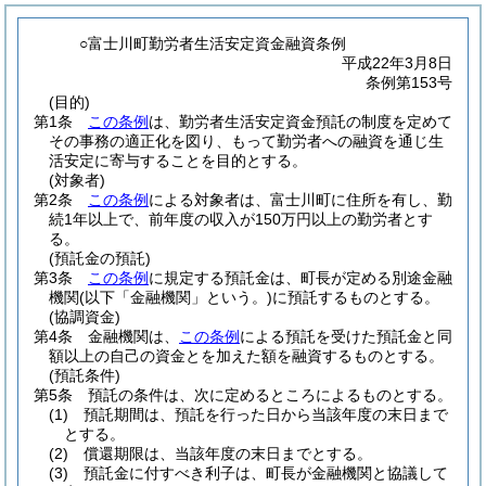
○富士川町勤労者生活安定資金融資条例
平成22年3月8日
条例第153号
(目的)
第1条
この条例
は、勤労者生活安定資金預託の制度を定めて
その事務の適正化を図り、もって勤労者への融資を通じ生
活安定に寄与することを目的とする。
(対象者)
第2条
この条例
による対象者は、富士川町に住所を有し、勤
続1年以上で、前年度の収入が150万円以上の勤労者とす
る。
(預託金の預託)
第3条
この条例
に規定する預託金は、町長が定める別途金融
機関
(以下「金融機関」という。)
に預託するものとする。
(協調資金)
第4条
金融機関は、
この条例
による預託を受けた預託金と同
額以上の自己の資金とを加えた額を融資するものとする。
(預託条件)
第5条
預託の条件は、次に定めるところによるものとする。
(1)
預託期間は、預託を行った日から当該年度の末日まで
とする。
(2)
償還期限は、当該年度の末日までとする。
(3)
預託金に付すべき利子は、町長が金融機関と協議して