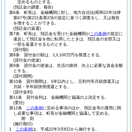
定めるものとする。
(預託金の調査、報告)
第6条
町長は、金融機関に対し、地方自治法
(昭和22年法律
第67号)
第221条第2項の規定に基づく調査をし、又は報告
を徴することができる。
(預託金の返還)
第7条
町長は、預託金を受けた金融機関が
この条例
の規定に
違反して預託金を他に転用したときは、預託金の全部又は
一部を返還させるものとする。
(貸付額)
第8条
貸付金の額は、1人100万円を限度とする。
(貸付金の使途)
第9条
貸付金の使途は、生活の維持、向上に必要な資金全般
とする。
(貸付期間)
第10条
貸付期間は、5年以内とし、元利均等月賦償還又は
月賦・半年賦併用償還とする。
(貸付金利)
第11条
貸付金利は、金融機関と協議の上決定する。
(委任)
第12条
この条例
に定める事項のほか、預託金等の運用に関
し必要な事項は、町長が金融機関と協議して定める。
附
則
(施行期日)
1
この条例
は、平成22年3月8日から施行する。