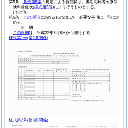
第5条
条例第5条
の規定による督促状は、後期高齢者医療保
険料督促状
(
様式第5号
)
により行うものとする。
(その他)
第6条
この規則
に定めるもののほか、必要な事項は、別に定
める。
附
則
この規則
は、平成22年3月8日から施行する。
様式第1号
(第2条関係)
様式第2号
(第3条関係)