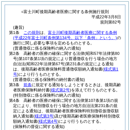
○富士川町後期高齢者医療に関する条例施行規則
平成22年3月8日
規則第82号
(趣旨)
第1条
この規則
は、
富士川町後期高齢者医療に関する条例
(平成22年富士川町条例第134号。以下「条例」という。)
の
施行に関し必要な事項を定めるものとする。
(普通徴収に係る保険料の納入の通知)
第2条
高齢者の医療の確保に関する法律
(昭和57年法律第80
号)
第107条第1項の規定により普通徴収を行う場合の地方
自治法
(昭和22年法律第67号)
第231条の規定による通知
は、後期高齢者医療保険料普通徴収額納入通知書
(
様式第1
号
)
により行うものとする。
(普通徴収に係る保険料の納付書の通知)
第3条
前条
に規定する通知をしようとするときは、後期高齢
者医療保険料納付書
(
様式第2号
)
を添えて行うものとする。
(特別徴収に係る保険料の納入の通知)
第4条
高齢者の医療の確保に関する法律第107条第1項の規
定により、特別徴収を行う場合の地方自治法第231条の規
定による通知は、後期高齢者医療保険料特別徴収仮徴収額
納入通知書
(
様式第3号
)
及び後期高齢者医療保険料特別徴収
額納入通知書
(
様式第4号
)
により行うものとする。
(保険料の督促に関する通知)